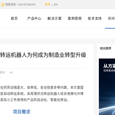
销售热线：020-87540207
首页
产品中心
楼层智能穿梭，转运机器人为何成
键力量？
期：
2024-12-17
浏览次
91
数：