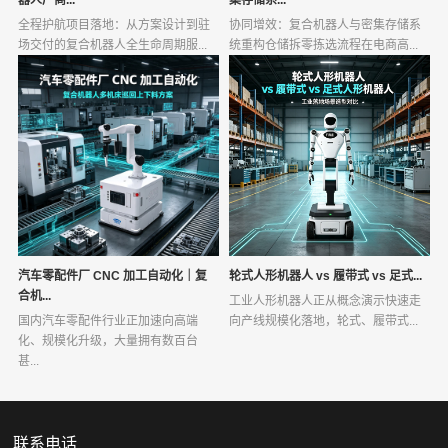
器人厂商...
集存储系...
全程护航项目落地：从方案设计到驻
协同增效：复合机器人与密集存储系
场交付的复合机器人全生命周期服...
统重构仓储拆零拣选流程在电商高...
汽车零配件厂 CNC 加工自动化｜复
轮式人形机器人 vs 履带式 vs 足式...
合机...
工业人形机器人正从概念演示快速走
国内汽车零配件行业正加速向高端
向产线规模化落地，轮式、履带式...
化、规模化升级，大量拥有数百台
甚...
联系电话