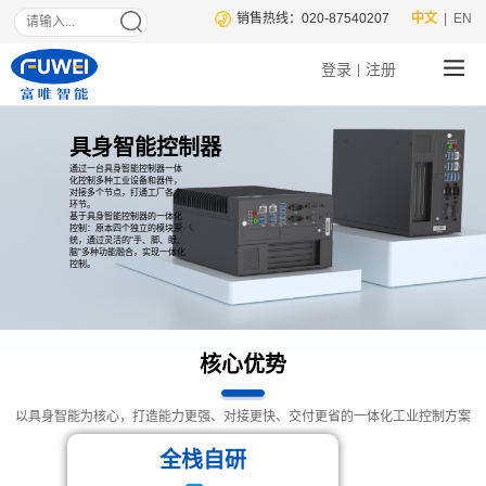
销售热线：020-87540207
中文
| EN
登录
注册
|
具身智能控制器
通过一台具身智能控制器一体
化控制多种工业设备和器件，
对接多个节点，打通工厂各个
环节。
基于具身智能控制器的一体化
控制：原本四个独立的模块系
统，通过灵活的"手、脚、眼、
脑”多种功能融合，实现一体化
控制。
核心优势
以具身智能为核心，打造能力更强、对接更快、交付更省的一体化工业控制方案
全栈自研