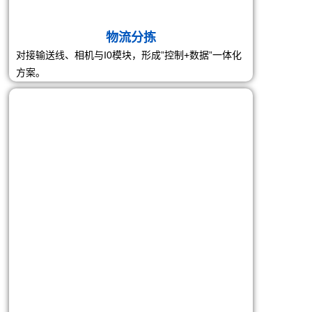
数宇化产线
对接MES/WMS/WCS,实现看板、追溯、告警与工艺
优化闭环。
联系我们
与我们建立联系·开启智能合作