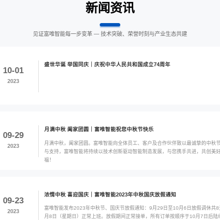
闻
行业新闻
行业应用
见证富唯智能每一步变
盛世华诞 举国同
10-01
2023