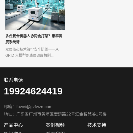
多台复合机器人协同会打架？集群调
度系统常...
双层核心技术筑牢安全防线——从
GRID 大模型到底层调度机制...
联系电话
19924624419
邮箱：fuwei@gzfwzn.com
地址：广东省广州市黄埔区宏远路22号汇金智慧谷1号楼
产品中心
案例视频
技术支持