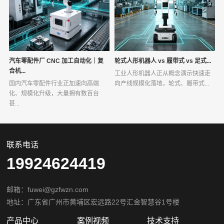
汽车零配件厂 CNC 加工自动化｜复
轮式人形机器人 vs 履带式 vs 足式...
合机...
工业人形机器人正从概念演示快速走
国内汽车零配件行业正加速向高端
向产线规模化落地，轮式、履带式...
化、规模化升级，大量拥有数百台
甚...
联系电话
19924624419
邮箱：fuwei@gzfwzn.com
地址：广东省广州市黄埔区宏远路22号汇金智慧谷1号楼
产品中心
案例视频
技术支持