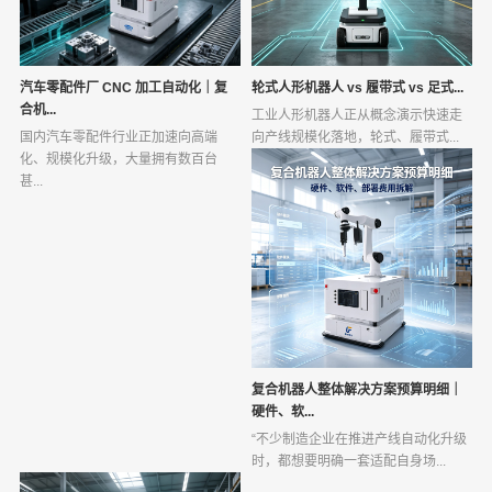
汽车零配件厂 CNC 加工自动化｜复
轮式人形机器人 vs 履带式 vs 足式...
合机...
工业人形机器人正从概念演示快速走
国内汽车零配件行业正加速向高端
向产线规模化落地，轮式、履带式...
化、规模化升级，大量拥有数百台
甚...
复合机器人整体解决方案预算明细｜
硬件、软...
“不少制造企业在推进产线自动化升级
时，都想要明确一套适配自身场...