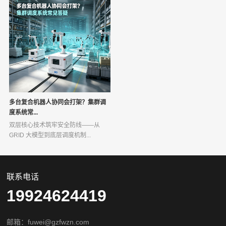
多台复合机器人协同会打架？集群调
度系统常...
双层核心技术筑牢安全防线——从
GRID 大模型到底层调度机制...
联系电话
19924624419
邮箱：fuwei@gzfwzn.com