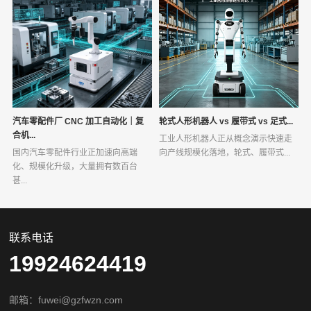
汽车零配件厂 CNC 加工自动化｜复
轮式人形机器人 vs 履带式 vs 足式...
合机...
工业人形机器人正从概念演示快速走
国内汽车零配件行业正加速向高端
向产线规模化落地，轮式、履带式...
化、规模化升级，大量拥有数百台
甚...
联系电话
19924624419
邮箱：fuwei@gzfwzn.com