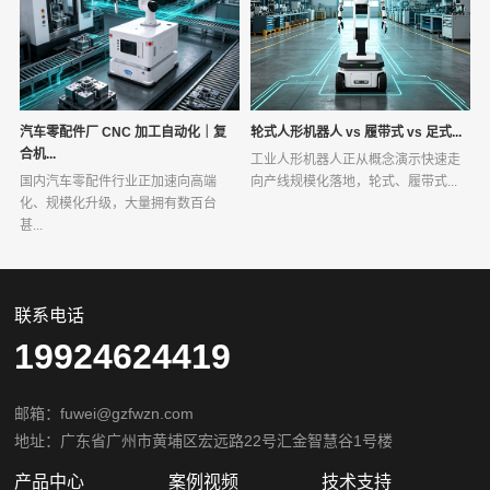
汽车零配件厂 CNC 加工自动化｜复
轮式人形机器人 vs 履带式 vs 足式...
合机...
工业人形机器人正从概念演示快速走
国内汽车零配件行业正加速向高端
向产线规模化落地，轮式、履带式...
化、规模化升级，大量拥有数百台
甚...
联系电话
19924624419
邮箱：fuwei@gzfwzn.com
地址：广东省广州市黄埔区宏远路22号汇金智慧谷1号楼
产品中心
案例视频
技术支持