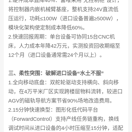
1.硬件成本直降40%：富唯采用“无控制柜”设计，
将控制器内嵌机械臂基座，整机支持24V直流低
压运行，功耗≤100W（进口设备普遍≥500W），
模块化架构使定制成本降低60%。
2.快速回报周期：单台设备可协同15台CNC机
床，人力成本年降42万元，实测投资回收期缩至
12个月（进口设备通常需24个月以上）。
三、柔性突围：破解进口设备“水土不服”
1.全向移动底盘：双舵轮驱动支持横向、斜向移
动，在4万平米厂区实现跨楼层物料流转，较进口
AGV的磁轨导航方案节省90%场地改造费用。
2.15分钟快速换型：图形化低代码平台
（ForwardControl）支持产线任务链重构，换线
调试时间从进口设备的4小时压缩至15分钟，适配