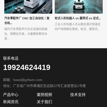
汽车零配件厂 CNC 加工自动化｜复
轮式人形机器人 vs 履带式 vs 足式...
合机...
工业人形机器人正从概念演示快速走
国内汽车零配件行业正加速向高端
向产线规模化落地，轮式、履带式...
化、规模化升级，大量拥有数百台
甚...
联系电话
19924624419
邮箱：fuwei@gzfwzn.com
地址：广东省广州市黄埔区宏远路22号汇金智慧谷1号楼
产品中心
案例视频
技术支持
新闻资讯
关于我们