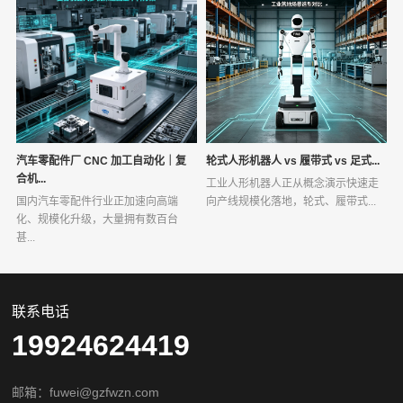
汽车零配件厂 CNC 加工自动化｜复
轮式人形机器人 vs 履带式 vs 足式...
合机...
工业人形机器人正从概念演示快速走
国内汽车零配件行业正加速向高端
向产线规模化落地，轮式、履带式...
化、规模化升级，大量拥有数百台
甚...
联系电话
19924624419
邮箱：fuwei@gzfwzn.com