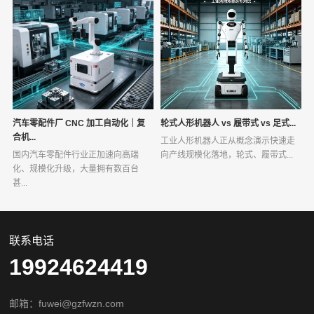
汽车零配件厂 CNC 加工自动化｜复
轮式人形机器人 vs 履带式 vs 足式...
合机...
工业人形机器人正从概念演示快速走
国内汽车零配件行业正加速向高端
向产线规模化落地，轮式、履带式...
化、规模化升级，大量拥有数百台
甚...
联系电话
19924624419
邮箱：fuwei@gzfwzn.com