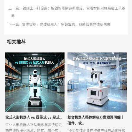
上一篇:
镀膜上下料设备：解锁智能制造新高度，富唯智能引领精密工艺革
命
下一篇:
富唯智能：物流机器人厂家领军者，赋能智慧物流新未来
相关推荐
轮式人形机器人 vs 履带式 vs 足式...
复合机器人整体解决方案预算明细｜
硬件、软...
工业人形机器人正从概念演示快速走
向产线规模化落地，轮式、履带式...
“不少制造企业在推进产线自动化升级