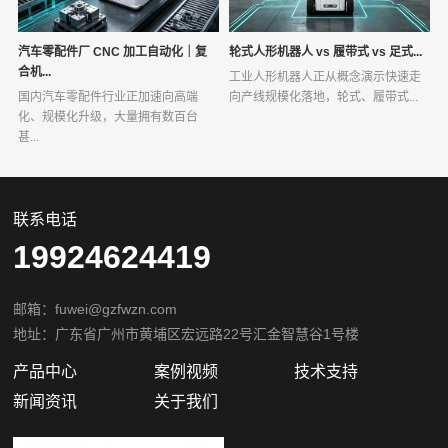
汽车零配件厂 CNC 加工自动化｜复
轮式人形机器人 vs 履带式 vs 足式...
合机...
工业人形机器人正从概念演示快速走
国内汽车零配件行业正加速向高端
向产线规模化落地，轮式、履带式...
化、规模化升级，大量拥有数百台
甚...
联系电话
19924624419
邮箱：fuwei@gzfwzn.com
地址：广东省广州市黄埔区宏远路22号汇金智慧谷1号楼
产品中心
案例视频
技术支持
新闻资讯
关于我们