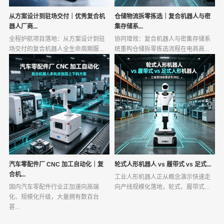
从方案设计到驻场交付｜优秀复合机
仓储物流拆零拣选｜复合机器人与密
器人厂商...
集存储系...
全程护航项目落地：从方案设计到驻
协同增效：复合机器人与密集存储系
场交付的复合机器人全生命周期服...
统重构仓储拆零拣选流程在电商高...
汽车零配件厂 CNC 加工自动化｜复
轮式人形机器人 vs 履带式 vs 足式...
合机...
工业人形机器人正从概念演示快速走
国内汽车零配件行业正加速向高端
向产线规模化落地，轮式、履带式...
化、规模化升级，大量拥有数百台
甚...