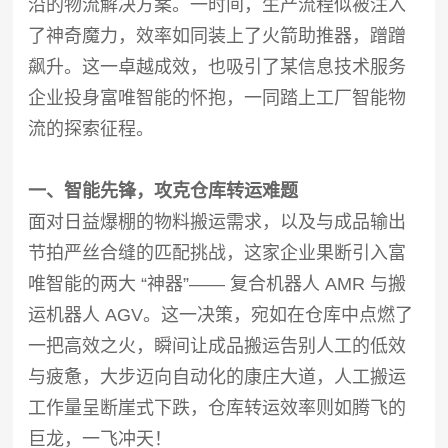
沿的物流解决方案。一时间，生产流程似被注入
了神奇魔力，效率如同装上了火箭助推器，蹭蹭
飙升。这一卓越成效，也吸引了某信息技术服务
企业投身富唯智能的怀抱，一同踏上工厂智能物
流的探索征程。
一、智能先锋，攻克仓库转运难题
面对日益爆棚的物料搬运需求，以及与成品输出
节拍严丝合缝的匹配挑战，这家企业果断引入富
唯智能的两大 “神器”—— 复合机器人 AMR 与搬
运机器人 AGV。这一决策，宛如在仓库中点燃了
一把高效之火，瞬间让成品搬运告别人工的低效
与疲惫，大步迈向自动化的康庄大道，人工搬运
工作量呈断崖式下跌，仓库转运效率则如腾飞的
巨龙，一飞冲天！