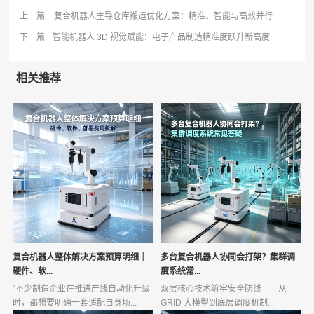
上一篇:
复合机器人主导仓库搬运优化方案：精准、智能与高效并行
下一篇:
智能机器人 3D 视觉赋能：电子产品制造精准度跃升新高度
相关推荐
复合机器人整体解决方案预算明细｜
多台复合机器人协同会打架？集群调
硬件、软...
度系统常...
“不少制造企业在推进产线自动化升级
双层核心技术筑牢安全防线——从
时，都想要明确一套适配自身场...
GRID 大模型到底层调度机制...