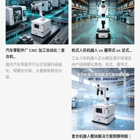
汽车零配件厂 CNC 加工自动化｜复
轮式人形机器人 vs 履带式 vs 足式...
合机...
工业人形机器人正从概念演示快速走
国内汽车零配件行业正加速向高端
向产线规模化落地，轮式、履带式...
化、规模化升级，大量拥有数百台
甚...
复合机器人整体解决方案预算明细｜