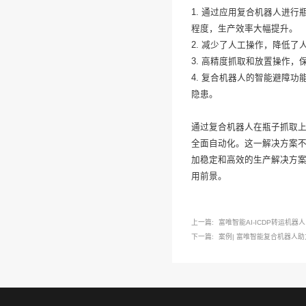
1. 
精度
2.
自动
3.