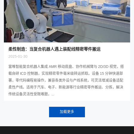
2025-01-30
富唯智能复合机器人集成 AMR 移动底盘、协作机械臂与 2D/3D 视觉，搭
载自研 ICD 控制器，实现精密零件毫米级转运抓取。设备 15 分钟快速部
署，零代码编程易操作，兼容各类外设与产线系统，可灵活增减设备适配
柔性产线。适用于汽车、电子、新能源等行业精密零件搬运、分拣，解决
传统设备灵活性受限难题，...
联系电话
19924624419
邮箱：fuwei@gzfwzn.com
地址：广东省广州市黄埔区宏远路22号汇金智慧谷1号楼
产品中心
案例视频
技术支持