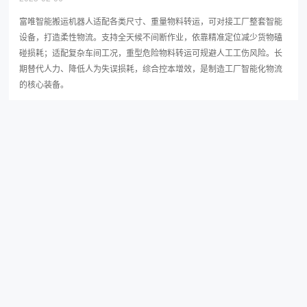
富唯智能搬运机器人适配各类尺寸、重量物料转运，可对接工厂整套智能
设备，打造柔性物流。支持全天候不间断作业，依靠精准定位减少货物磕
碰损耗；适配复杂车间工况，重型危险物料转运可规避人工工伤风险。长
期替代人力、降低人为失误损耗，综合控本增效，是制造工厂智能化物流
的核心装备。
2D 视觉引导机器人：精准去毛刺，驱动制造业迈向智能未来