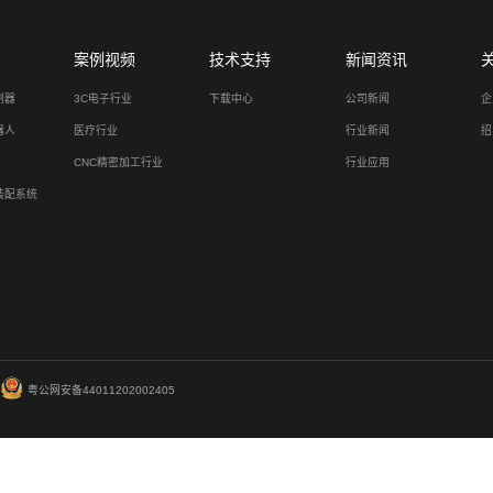
富唯智能凭借多模
02-22
具身智能是搭载物理
2025
托 Transfor
仿真学习降低落地成
告别低效搬运！这
02-22
富唯智能工业搬运机器
2025
络，采用激光、视觉
力，运行稳定可靠，