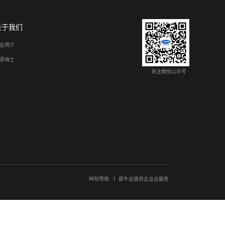
态融合技术，在具身智能领域实现高效感知与决策
实体、可实景交互学习的人工智能技术。富唯智能融合激光雷达、视觉、
mer、多模态融合、MBRL 与端到端学习算法，大幅提升机器人环境感知与
本，旗下工业机械臂可自适应完成抓取、装配、检测等工序，赋能工厂柔性
款搬运机器人开启工业新篇
人支持零代码可视化操作，快速适配产线变更。搭载 5G+WiFi6 双通信
、惯性多传感器融合导航，结合 AI 强化学习实现智能避障。具备故障
支持行业个性化定制方案，彻底解决传统人工搬运低效难题，助力工厂实现