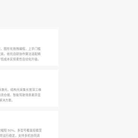
您当前
新闻资讯
复合机器人、具身智能与柔性自动化前沿趋势
人：开启智能协作新时代
人搭载力控与视觉双传感器，实现安全人机协同作业。支持示教、图形化
轻量化高刚性机械臂与精准伺服控制系统，动作灵活、作业精度高，依托