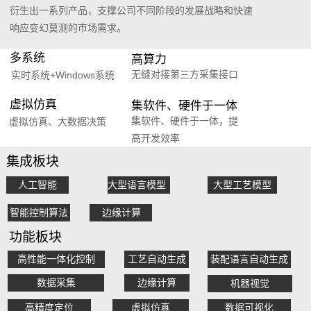
衍生出一系列产品，支撑公司不同阶段的发展战略和快速
响应变幻莫测的市场需求。
多系统
高算力
无缝对接第三方采集接口
实时系统+Windows系统
虚拟仿真
集软件、硬件于一体
集软件、硬件于一体，提
虚拟仿真、大数据决策
高开发效率
集成板块
人工智能
大型语言模型
大型工艺模型
智能控制算法
边缘计算
功能板块
高性能一体化控制
工艺自动生成
装配语言自动生成
数据采集
边缘计算
机器视觉
高精度定位
虚拟仿真
数据可视化