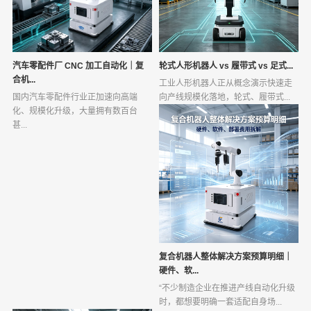
汽车零配件厂 CNC 加工自动化｜复
轮式人形机器人 vs 履带式 vs 足式...
合机...
工业人形机器人正从概念演示快速走
国内汽车零配件行业正加速向高端
向产线规模化落地，轮式、履带式...
化、规模化升级，大量拥有数百台
甚...
复合机器人整体解决方案预算明细｜
硬件、软...
“不少制造企业在推进产线自动化升级
时，都想要明确一套适配自身场...