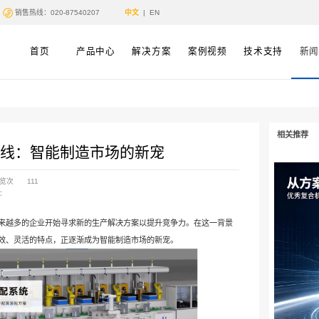
销售热线：020-87540207
首页
产品中心
重构柔性装配产线：智能制造市场
期：
2024-04-28
浏览次
111
数：
能制造技术的快速发展，越来越多的企业开始寻求新的生产解决