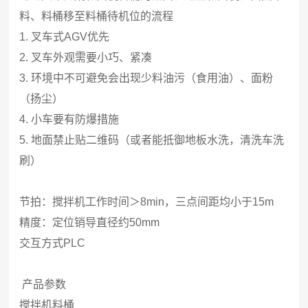
料、料桶移至料桶待机位的流程
1. 叉车式AGV优先
2. 叉车外观需要小巧、紧凑
3. 环境中不可避免会出现少料油污（食用油）、面粉
（扬尘）
4. 小车要有防爆措施
5. 地面禁止贴二维码（或者能抵御地板水洗，清洗车洗
刷）
节拍：搅拌机工作时间＞8min，三点间距均小于15m
精度：定位销导直径约50mm
交互方式PLC
产品参数
搅拌机料桶