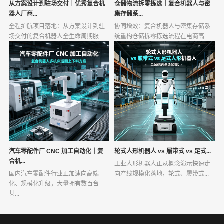
从方案设计到驻场交付｜优秀复合机
仓储物流拆零拣选｜复合机器人与密
器人厂商...
集存储系...
全程护航项目落地：从方案设计到驻
协同增效：复合机器人与密集存储系
场交付的复合机器人全生命周期服...
统重构仓储拆零拣选流程在电商高...
汽车零配件厂 CNC 加工自动化｜复
轮式人形机器人 vs 履带式 vs 足式...
合机...
工业人形机器人正从概念演示快速走
国内汽车零配件行业正加速向高端
向产线规模化落地，轮式、履带式...
化、规模化升级，大量拥有数百台
甚...