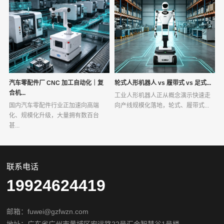
汽车零配件厂 CNC 加工自动化｜复
轮式人形机器人 vs 履带式 vs 足式...
合机...
工业人形机器人正从概念演示快速走
国内汽车零配件行业正加速向高端
向产线规模化落地，轮式、履带式...
化、规模化升级，大量拥有数百台
甚...
联系电话
19924624419
邮箱：fuwei@gzfwzn.com