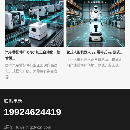
汽车零配件厂 CNC 加工自动化｜复
轮式人形机器人 vs 履带式 vs 足式...
合机...
工业人形机器人正从概念演示快速走
国内汽车零配件行业正加速向高端
向产线规模化落地，轮式、履带式...
化、规模化升级，大量拥有数百台
甚...
联系电话
19924624419
邮箱：fuwei@gzfwzn.com