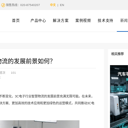
销售热线：020-87540207
首页
产品中心
C电子行业智慧物流的发展前景如何
期：
2024-01-30
浏览次
101
数：