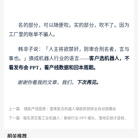
名的部分
，可以随便吹。实的部分，吹不了。因为
工厂里的账单不骗人。
韩非子说：「人主将欲禁奸，则审合刑名者，言与
事也。」换成机器人行业的语言——
客户选机器人，不
看发布会 PPT，看产线数据和回本周期。
谢谢你看我的文章，我们，
下次再见。
上一篇:
储能产线提质｜富唯复合机器人储能柜铜排全自动锁螺丝
下一篇:
循名责实看工业机器人｜撕掉行业 PPT 噱头，落地实绩才是核...
相关推荐