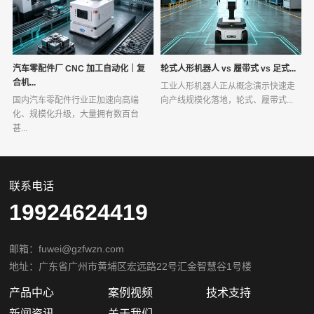
汽车零配件厂 CNC 加工自动化｜复
轮式人形机器人 vs 履带式 vs 足式...
合机...
工业人形机器人正从概念演示快速走
国内汽车零配件行业正加速向高端
向产线规模化落地，轮式、履带式...
化、规模化升级，大量拥有数百台
甚...
联系电话
19924624419
邮箱：fuwei@gzfwzn.com
地址：广东省广州市黄埔区宏远路22号汇金智慧谷1号楼
产品中心
案例视频
技术支持
新闻资讯
关于我们