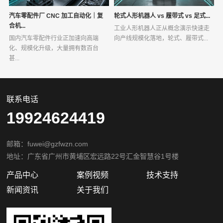
汽车零配件厂 CNC 加工自动化｜复
轮式人形机器人 vs 履带式 vs 足式...
合机...
工业人形机器人正从概念演示快速走
国内汽车零配件行业正加速向高端
向产线规模化落地，轮式、履带式...
化、规模化升级，大量拥有数百台
甚...
联系电话
19924624419
邮箱：fuwei@gzfwzn.com
地址：广东省广州市黄埔区宏远路22号汇金智慧谷1号楼
产品中心
案例视频
技术支持
新闻资讯
关于我们