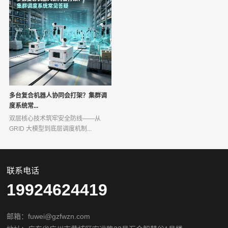
多台复合机器人协同会打架？集群调
度系统常...
双层核心技术筑牢安全防线——从
GRID 大模型到底层调度机制...
联系电话
19924624419
邮箱：fuwei@gzfwzn.com