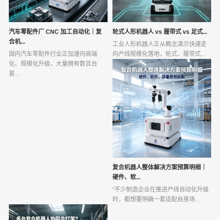
汽车零配件厂 CNC 加工自动化｜复
轮式人形机器人 vs 履带式 vs 足式...
合机...
工业人形机器人正从概念演示快速走
国内汽车零配件行业正加速向高端
向产线规模化落地，轮式、履带式...
化、规模化升级，大量拥有数百台
甚...
复合机器人整体解决方案预算明细｜
硬件、软...
“不少制造企业在推进产线自动化升级
时，都想要明确一套适配自身场...