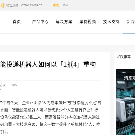
销售热线：020-87540207
首页
产品中心
率革命：富唯智能投递机器人如何以
流人力生态？
期：
2025-04-28
浏览次
105
数：