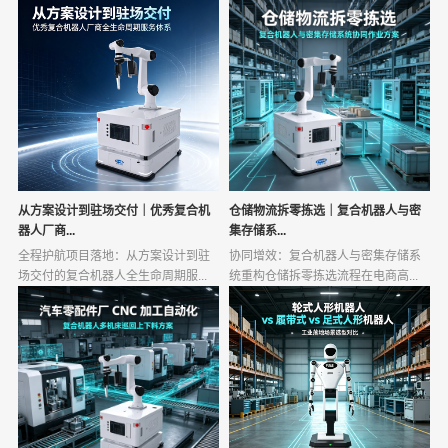
从方案设计到驻场交付｜优秀复合机
仓储物流拆零拣选｜复合机器人与密
器人厂商...
集存储系...
全程护航项目落地：从方案设计到驻
协同增效：复合机器人与密集存储系
场交付的复合机器人全生命周期服...
统重构仓储拆零拣选流程在电商高...