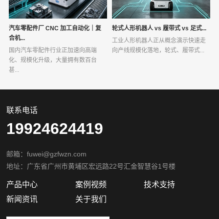
汽车零配件厂 CNC 加工自动化｜复
轮式人形机器人 vs 履带式 vs 足式...
合机...
工业人形机器人正从概念演示快速走
国内汽车零配件行业正加速向高端
向产线规模化落地，轮式、履带式...
化、规模化升级，大量拥有数百台
甚...
联系电话
19924624419
邮箱：fuwei@gzfwzn.com
地址：广东省广州市黄埔区宏远路22号汇金智慧谷1号楼
产品中心
案例视频
技术支持
新闻资讯
关于我们