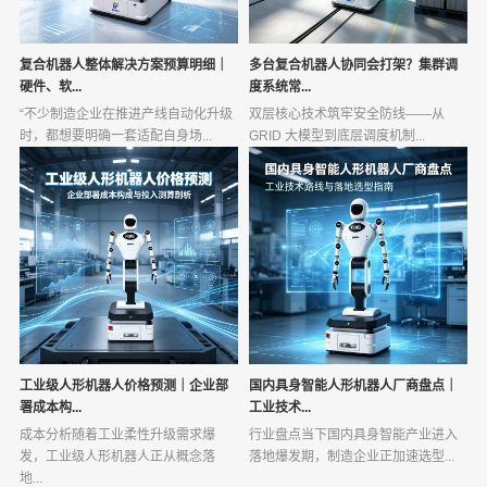
复合机器人整体解决方案预算明细｜
多台复合机器人协同会打架？集群调
硬件、软...
度系统常...
“不少制造企业在推进产线自动化升级
双层核心技术筑牢安全防线——从
时，都想要明确一套适配自身场...
GRID 大模型到底层调度机制...
工业级人形机器人价格预测｜企业部
国内具身智能人形机器人厂商盘点｜
署成本构...
工业技术...
成本分析随着工业柔性升级需求爆
行业盘点当下国内具身智能产业进入
发，工业级人形机器人正从概念落
落地爆发期，制造企业正加速选型...
地...