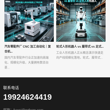
汽车零配件厂 CNC 加工自动化｜复
轮式人形机器人 vs 履带式 vs 足式...
合机...
工业人形机器人正从概念演示快速走
国内汽车零配件行业正加速向高端
向产线规模化落地，轮式、履带式...
化、规模化升级，大量拥有数百台
甚...
联系电话
19924624419
邮箱：fuwei@gzfwzn.com