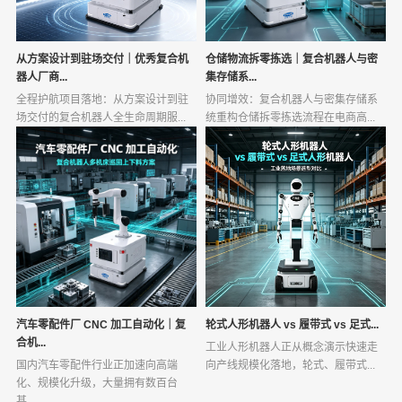
从方案设计到驻场交付｜优秀复合机
仓储物流拆零拣选｜复合机器人与密
器人厂商...
集存储系...
全程护航项目落地：从方案设计到驻
协同增效：复合机器人与密集存储系
场交付的复合机器人全生命周期服...
统重构仓储拆零拣选流程在电商高...
汽车零配件厂 CNC 加工自动化｜复
轮式人形机器人 vs 履带式 vs 足式...
合机...
工业人形机器人正从概念演示快速走
国内汽车零配件行业正加速向高端
向产线规模化落地，轮式、履带式...
化、规模化升级，大量拥有数百台
甚...