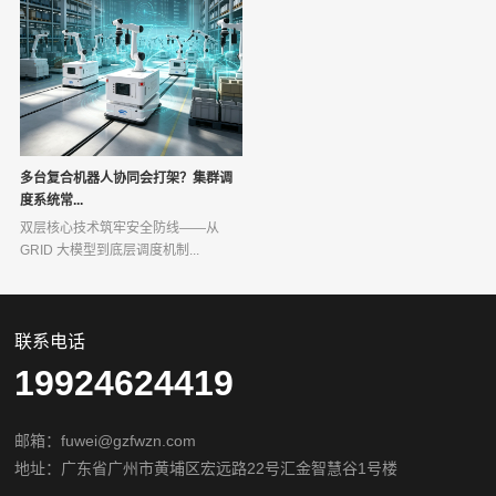
多台复合机器人协同会打架？集群调
度系统常...
双层核心技术筑牢安全防线——从
GRID 大模型到底层调度机制...
联系电话
19924624419
邮箱：fuwei@gzfwzn.com
地址：广东省广州市黄埔区宏远路22号汇金智慧谷1号楼