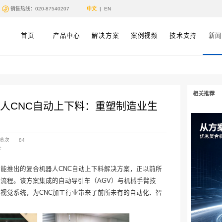
销售热线：020-87540207
首页
产品中心
唯智能复合机器人CNC自动上下料
流程
期：
2024-08-13
浏览次
84
数：