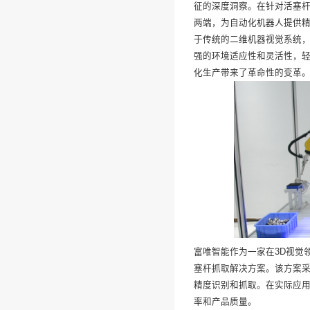
的要
产效
颖而
3D
征的
两端
于传
强的
化生