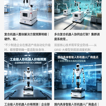
复合机器人整体解决方案预算明细｜
多台复合机器人协同会打架？集群调
硬件、软...
度系统常...
“不少制造企业在推进产线自动化升级
双层核心技术筑牢安全防线——从
时，都想要明确一套适配自身场...
GRID 大模型到底层调度机制...
工业级人形机器人价格预测｜企业部
国内具身智能人形机器人厂商盘点｜