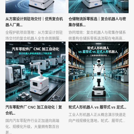
从方案设计到驻场交付｜优秀复合机
仓储物流拆零拣选｜复合机器人与密
器人厂商...
集存储系...
全程护航项目落地：从方案设计到驻
协同增效：复合机器人与密集存储系
场交付的复合机器人全生命周期服...
统重构仓储拆零拣选流程在电商高...
汽车零配件厂 CNC 加工自动化｜复
轮式人形机器人 vs 履带式 vs 足式...
合机...
工业人形机器人正从概念演示快速走
国内汽车零配件行业正加速向高端
向产线规模化落地，轮式、履带式...
化、规模化升级，大量拥有数百台
甚...