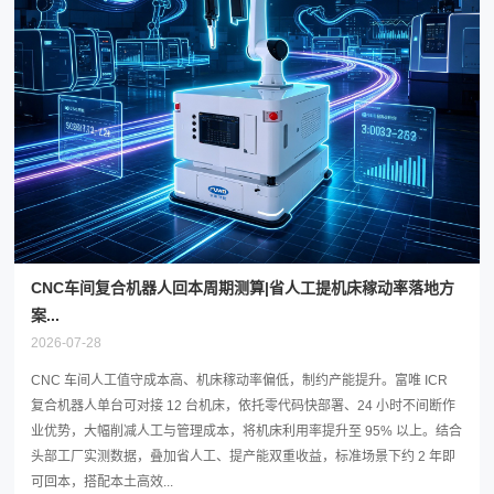
CNC车间复合机器人回本周期测算|省人工提机床稼动率落地方
案...
2026-07-28
CNC 车间人工值守成本高、机床稼动率偏低，制约产能提升。富唯 ICR
复合机器人单台可对接 12 台机床，依托零代码快部署、24 小时不间断作
业优势，大幅削减人工与管理成本，将机床利用率提升至 95% 以上。结合
头部工厂实测数据，叠加省人工、提产能双重收益，标准场景下约 2 年即
可回本，搭配本土高效...