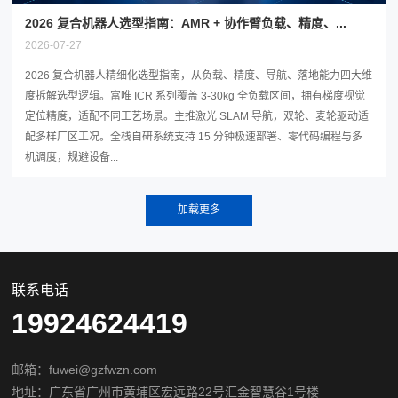
2026 复合机器人选型指南：AMR + 协作臂负载、精度、...
2026-07-27
2026 复合机器人精细化选型指南，从负载、精度、导航、落地能力四大维
度拆解选型逻辑。富唯 ICR 系列覆盖 3-30kg 全负载区间，拥有梯度视觉
定位精度，适配不同工艺场景。主推激光 SLAM 导航，双轮、麦轮驱动适
配多样厂区工况。全栈自研系统支持 15 分钟极速部署、零代码编程与多
机调度，规避设备...
联系电话
19924624419
邮箱：fuwei@gzfwzn.com
地址：广东省广州市黄埔区宏远路22号汇金智慧谷1号楼