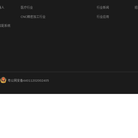
富唯智能案例揭秘
08-15
汽配企业螺栓小件人
2024
化控制器，依托深
备全自动分拣。整
质降...
高效搬运新动力：
08-15
面点产线料桶人工搬
2024
叉车机身小巧，适
桶转运。无需地面
共136页
首页
上一页
...
83
84
85