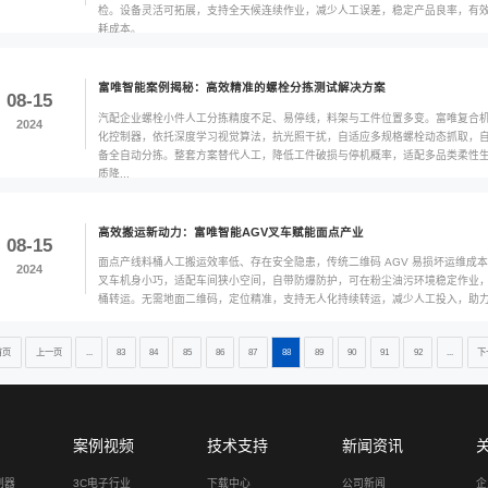
调度设备，零代码部署
富唯智能AGV叉
08-22
面粉车间粉尘油污重
2024
小巧，适配狭小车间
度，无需地面二维
富唯智能复合机器
08-22
汽车发动机零部件
2024
唯复合机器人，搭
检。设备灵活可拓
耗成本。