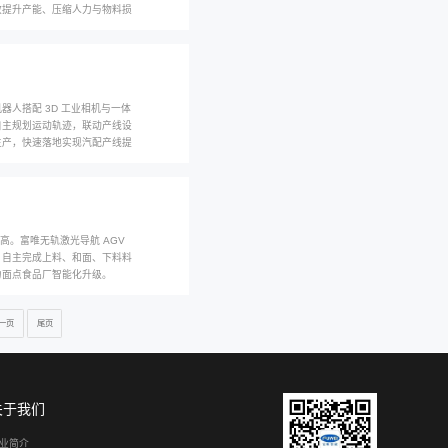
，可对接 MES、ERP 系统，大幅提升镜片镀膜生产精度与产能，...
车：赋能面点行业，实现高效搬运新突破
，人工转运料桶效率低，传统二维码 AGV 维护成本高。富唯无轨激光导
，具备防爆防护，自主完成加料、和面、下料料桶转运。对接精度 ±5
码，大幅减少运维成本，替代人工实现面粉加工料桶全流程自动化转运。
人：重塑精密制造精度的创新应用案例
加工对精度、产能要求严苛，人工生产易出现品质波动、人力成本高。零
载高精度机械臂与视觉检测系统，无缝对接机床、检测设备，自动完成工
展，支持全天候连续作业，减少人工误差，稳定产品良率，有效提升产能