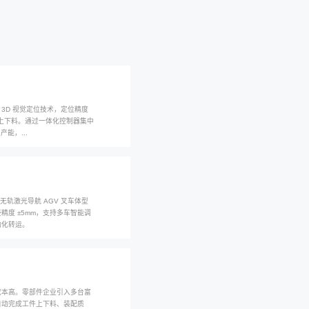
您当前
新闻资讯
复合机器人、具身智能与柔性自动化前沿趋势
：富唯智能AI-ICDP赋能高精度镀膜上下...
ICDP 平台打造高精度镀膜上下料设备，集成 USC 超声波清洗、3D 视
配多台机器人协同作业，单伞上料周期大幅缩短，支持单双面镀膜上下料。