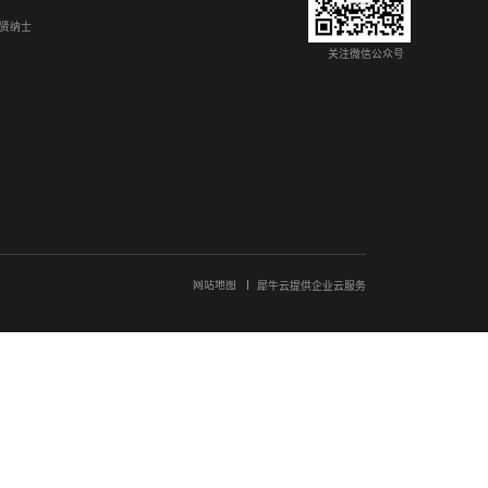
：高效精准的螺栓分拣测试解决方案
工分拣精度不足、易停线，料架与工件位置多变。富唯复合机器人搭配 3
度学习视觉算法，抗光照干扰，自适应多规格螺栓动态抓取，自主规划运
套方案替代人工，降低工件破损与停机概率，适配多品类柔性生产，快速
富唯智能AGV叉车赋能面点产业
运效率低、存在安全隐患，传统二维码 AGV 易损坏运维成本高。富唯无
配车间狭小空间，自带防爆防护，可在粉尘油污环境稳定作业，自主完成
二维码，定位精准，支持无人化持续转运，减少人工投入，助力面点食品
86
87
88
89
90
91
92
...
下一页
尾