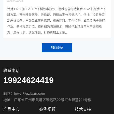
2024-12-18
针对 CNC 加工人工上下料效率瓶颈，富唯智能打造复合 AGV 机械手上下
料方案。整合移动底盘、协作臂、扫码与定位视觉相机，依托中控系统联
动产线设备，自动完成原料抓取、机床投料、工件检测、成品清洗全流程
作业。依托视觉定位、物料扫码溯源技术，兼顾作业精度与生产追溯能
力，流程可调、适配性强，打通机加工全链...
联系电话
19924624419
邮箱：fuwei@gzfwzn.com
地址：广东省广州市黄埔区宏远路22号汇金智慧谷1号楼
产品中心
案例视频
技术支持