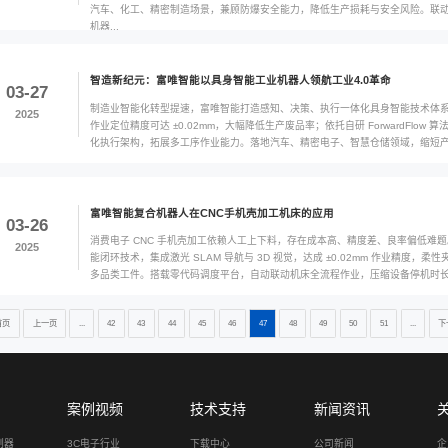
ForwardFlow
复合机器人核心技
03-28
富唯智能打造手、脚
2025
协同四大引擎，融合
产安全，具备极速部
赋能智造未来：富
03-27
传感器是具身智能机
2025
雷达、电子皮肤多
汽车、化工、精密
机器...