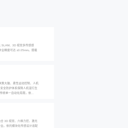
您当前
新闻资讯
复合机器人、具身智能与柔性自动化前沿趋势
应！富唯智能算法如何让工业机器人‘会思考’...
以适配动态产线，富唯自研具身智能路径规划算法，融合激光 SLAM、3
主优化行进策略，搭配 ICD 边缘控制器达成毫秒级响应，作业精度可达 