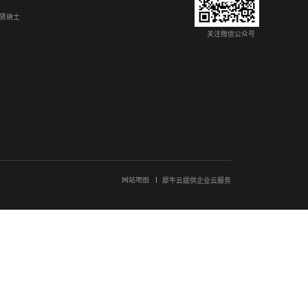
智能以具身智能工业机器人领航工业4.0革命
提速，富唯智能打造感知、决策、执行一体化具身智能技术体系。搭载仿
0.02mm，大幅降低生产废品率；依托自研 ForwardFlow 算法平台
工序作业能力。落地汽车、精密电子、智慧仓储领域，缩短产线部署周期、
人在CNC手机壳加工机床的应用
手机壳加工依赖人工上下料，存在成本高、精度差、良率偏低难题。富唯复
 SLAM 导航与 3D 视觉，达成 ±0.02mm 作业精度，柔性夹具适
代码调度平台，自动联动机床全流程作业，压缩设备停机时长。既能削减六
45
46
47
48
49
50
51
...
下一页
尾