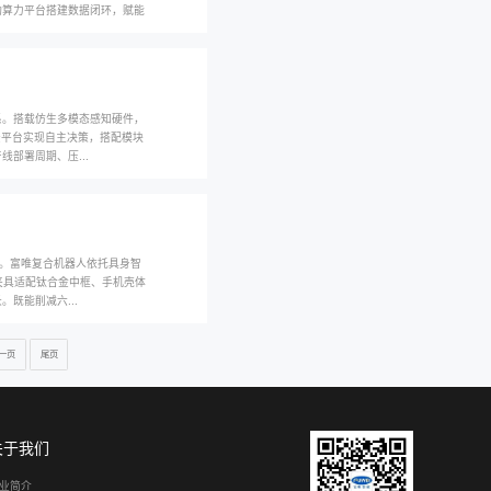
 零代码平台，15 分钟快速部署，无缝对接 MES 系统，适配汽车...
术：富唯智能如何重塑工业生产的“手、脚、眼、...
、眼、脑一体化复合机器人核心技术，整合多模态感知、AI 决策大脑
激光导航与 3D 视觉，兼顾作业精度与环境适配性。依托多层安全防护
署能力，落地 CNC 加工、磁钢制造、汽车装配多场景。打破传统单一自动
唯智能以具身智能工业机器人传感器类型引领行业...
器人感知核心，富唯智能搭建全品类工业传感器技术矩阵，融合 3D 视
模态传感，兼顾高精度定位与微量力感测，实现精密工件无损作业。依托
制造场景，兼顾防爆安全能力，降低生产损耗与安全风险。联动算力平台