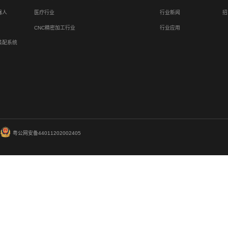
智造新纪元：富唯
03-27
制造业智能化转型
2025
作业定位精度可达 ±
化执行架构，拓展多
富唯智能复合机器
03-26
消费电子 CNC 
2025
能闭环技术，集成激光
多品类工件。搭载零
共136页
首页
上一页
...
42
43
44