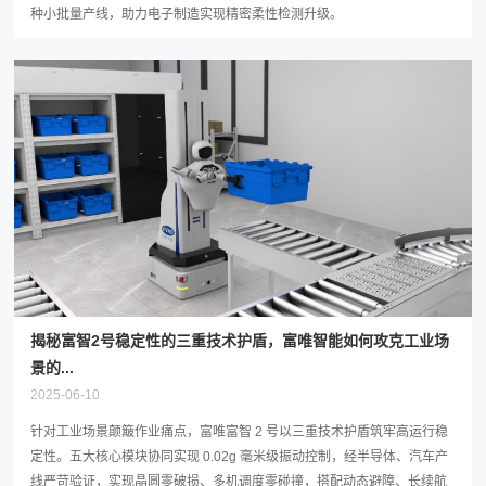
种小批量产线，助力电子制造实现精密柔性检测升级。
揭秘富智2号稳定性的三重技术护盾，富唯智能如何攻克工业场
景的...
2025-06-10
针对工业场景颠簸作业痛点，富唯富智 2 号以三重技术护盾筑牢高运行稳
定性。五大核心模块协同实现 0.02g 毫米级振动控制，经半导体、汽车产
线严苛验证，实现晶圆零破损、多机调度零碰撞，搭配动态避障、长续航